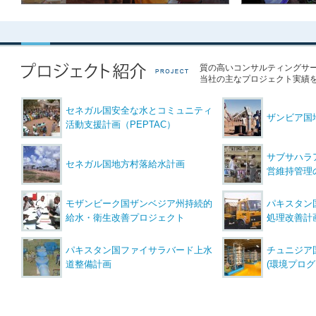
質の高いコンサルティングサ
当社の主なプロジェクト実績
セネガル国安全な水とコミュニティ
ザンビア国
活動支援計画（PEPTAC）
サブサハラ
セネガル国地方村落給水計画
営維持管理
モザンビーク国ザンベジア州持続的
パキスタン
給水・衛生改善プロジェクト
処理改善計
パキスタン国ファイサラバード上水
チュニジア
道整備計画
(環境プロ