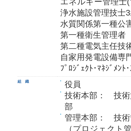
エネルギー管理士(
浄水施設管理技士3
水質関係第一種公
第一種衛生管理者
第二種電気主任技
自家用発電設備専
ﾌﾟﾛｼﾞｪｸﾄ･ﾏﾈｼﾞﾒﾝ
組 織
役員
技術本部： 技術
部
管理本部： 技術
（プロジェクト